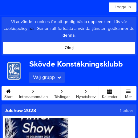
Logga in
Vi använder cookies för att ge dig bästa upplevelsen. Läs vår
cookiepolicy
här
. Genom att fortsätta använda tjänsten godkänner du
denna.
Okej
Skövde Konståkningsklubb
Välj grupp
Start
Intresseanmälan
Tävlingar
Nyhetsbrev
Kalender
Mer
Julshow 2023
1 bilder