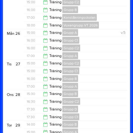
17:00
15:00
Träning
Grupp C2
17:00
16:00
Träning
Grupp B
17:00
17:00
Träning
Konståkningsskolan
18:00
18:00
Träning
Vuxengrupp VT 2026
18:50
15:00
Träning
Grupp A
v.5
Mån
26
18:50
16:00
Träning
Grupp C1
15:50
16:00
Träning
Grupp C2
18:00
17:00
Träning
Grupp A
18:00
15:00
Träning
Grupp C2
Tis
27
19:30
15:00
Träning
Grupp C1
16:50
16:00
Träning
Grupp B
16:50
17:00
Träning
Grupp A
18:00
15:30
Träning
Grupp B
Ons
28
19:30
16:30
Träning
Grupp C2
18:30
17:30
Träning
Grupp D
18:20
17:30
Träning
Grupp C1
18:20
14:00
Träning
Grupp B
Tor
29
19:20
15:00
Träning
Grupp A