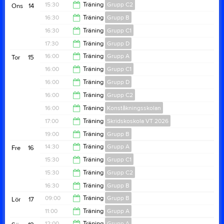
19:30
15:30
Träning
Grupp C2
Ons
14
19:00
16:30
Träning
Grupp B
17:20
16:30
Träning
Grupp C1
19:30
17:30
Träning
Grupp D
18:20
16:00
Träning
Grupp A
Tor
15
18:20
16:00
Träning
Grupp C1
19:00
16:00
Träning
Grupp D
18:00
16:00
Träning
Grupp C2
18:00
16:00
Träning
Konståkningsskolan
17:50
17:00
Träning
Skridskoskola VT 2026
16:50
19:00
Träning
Grupp B
17:50
14:30
Träning
Grupp A
Fre
16
19:50
15:30
Träning
Grupp C1
19:30
15:30
Träning
Grupp C2
16:30
16:30
Träning
Grupp B
16:30
09:00
Träning
Grupp B
Lör
17
18:30
11:00
Träning
Grupp A
11:00
12:00
Träning
Grupp A