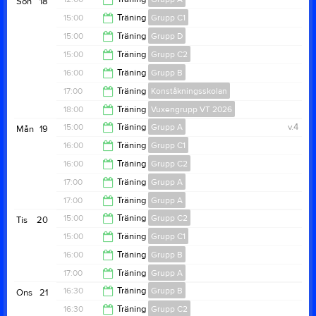
Sön
18
13:00
15:00
Träning
Grupp C1
15:00
15:00
Träning
Grupp D
17:00
15:00
Träning
Grupp C2
17:00
16:00
Träning
Grupp B
17:00
17:00
Träning
Konståkningsskolan
18:00
18:00
Träning
Vuxengrupp VT 2026
18:50
15:00
Träning
Grupp A
v.4
Mån
19
18:50
16:00
Träning
Grupp C1
15:50
16:00
Träning
Grupp C2
18:00
17:00
Träning
Grupp A
18:00
17:00
Träning
Grupp A
19:30
15:00
Träning
Grupp C2
Tis
20
19:30
15:00
Träning
Grupp C1
16:50
16:00
Träning
Grupp B
16:50
17:00
Träning
Grupp A
18:00
16:30
Träning
Grupp B
Ons
21
19:30
16:30
Träning
Grupp C2