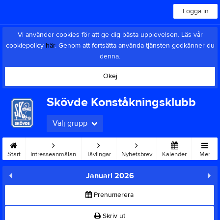
Logga in
Vi använder cookies för att ge dig bästa upplevelsen. Läs vår
cookiepolicy
här
. Genom att fortsätta använda tjänsten godkänner du
denna.
Okej
Skövde Konståkningsklubb
Välj grupp
Start
Intresseanmälan
Tävlingar
Nyhetsbrev
Kalender
Mer
Januari 2026
Prenumerera
Skriv ut