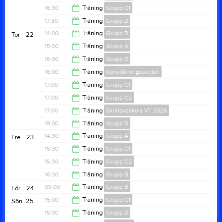
19:30
16:30
Träning
Grupp C1
18:20
17:30
Träning
Grupp D
18:20
14:00
Träning
Grupp B
Tor
22
18:20
15:00
Träning
Grupp A
15:00
16:00
Träning
Grupp D
19:00
16:00
Träning
Konståkningsskolan
18:00
17:00
Träning
Grupp C1
16:50
17:00
Träning
Grupp C2
17:50
17:00
Träning
Skridskoskola VT 2026
17:50
19:00
Träning
Grupp B
17:50
14:30
Träning
Grupp A
Fre
23
19:50
15:30
Träning
Grupp C1
19:30
15:30
Träning
Grupp C2
16:30
16:30
Träning
Grupp B
16:30
09:00
Träning
Grupp B
Lör
24
18:30
15:00
Träning
Grupp C1
Sön
25
11:00
15:00
Träning
Grupp D