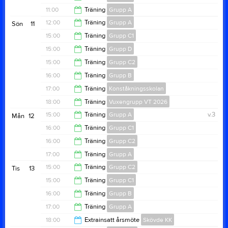
19:30
11:00
Träning
Grupp A
11:00
12:00
Träning
Grupp A
Sön
11
13:00
15:00
Träning
Grupp C1
15:00
15:00
Träning
Grupp D
17:00
15:00
Träning
Grupp C2
17:00
16:00
Träning
Grupp B
17:00
17:00
Träning
Konståkningsskolan
18:00
18:00
Träning
Vuxengrupp VT 2026
18:50
15:00
Träning
Grupp A
v.3
Mån
12
18:50
16:00
Träning
Grupp C1
15:50
16:00
Träning
Grupp C2
18:00
17:00
Träning
Grupp A
18:00
15:00
Träning
Grupp C2
Tis
13
19:30
15:00
Träning
Grupp C1
15:50
16:00
Träning
Grupp B
15:50
17:00
Träning
Grupp A
18:00
18:00
Extrainsatt årsmöte
Skövde KK