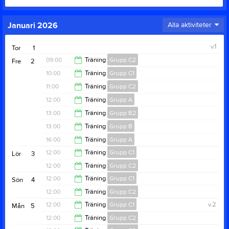
Januari 2026
Alla aktiviteter
v.1
Tor
1
09:00
Träning
Grupp C2
Fre
2
10:00
Träning
Grupp C1
10:00
11:00
Träning
Grupp C2
13:00
12:00
Träning
Grupp A
13:00
13:00
Träning
Grupp B2
15:00
13:00
Träning
Grupp B
16:00
16:00
Träning
Grupp A
16:00
12:00
Träning
Grupp C1
Lör
3
17:00
12:00
Träning
Grupp C2
13:00
12:00
Träning
Grupp C1
Sön
4
13:00
12:00
Träning
Grupp C2
14:00
12:00
Träning
Grupp C1
v.2
Mån
5
14:00
12:00
Träning
Grupp C2